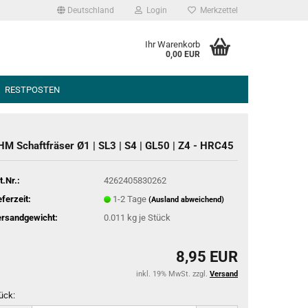
Deutschland
Login
Merkzettel
Ihr Warenkorb
0,00 EUR
RESTPOSTEN
HM Schaftfräser Ø1 | SL3 | S4 | GL50 | Z4 - HRC45
t.Nr.:
4262405830262
eferzeit:
1-2 Tage
(Ausland abweichend)
rsandgewicht:
0.011
kg je Stück
8,95 EUR
inkl. 19% MwSt. zzgl.
Versand
ück: