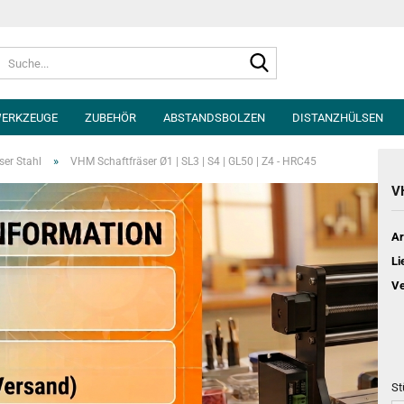
Suche...
ERKZEUGE
ZUBEHÖR
ABSTANDSBOLZEN
DISTANZHÜLSEN
»
ser Stahl
VHM Schaftfräser Ø1 | SL3 | S4 | GL50 | Z4 - HRC45
V
Ar
Li
Ve
St