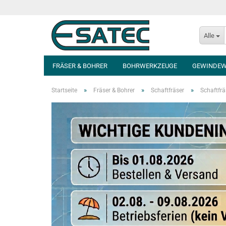
Alle
FRÄSER & BOHRER
BOHRWERKZEUGE
GEWINDEW
»
»
»
Startseite
Fräser & Bohrer
Schaftfräser
Schaftfrä