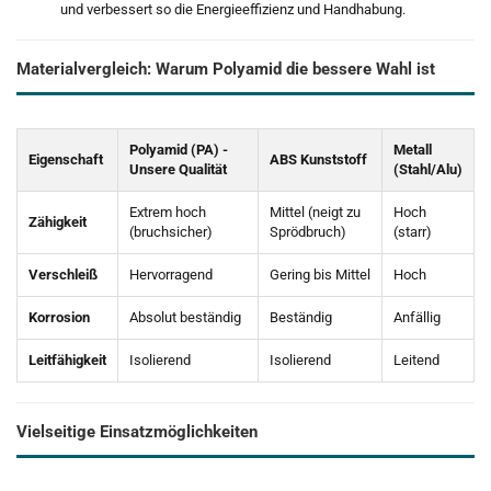
und verbessert so die Energieeffizienz und Handhabung.
Materialvergleich: Warum Polyamid die bessere Wahl ist
Polyamid (PA) -
Metall
Eigenschaft
ABS Kunststoff
Unsere Qualität
(Stahl/Alu)
Extrem hoch
Mittel (neigt zu
Hoch
Zähigkeit
(bruchsicher)
Sprödbruch)
(starr)
Verschleiß
Hervorragend
Gering bis Mittel
Hoch
Korrosion
Absolut beständig
Beständig
Anfällig
Leitfähigkeit
Isolierend
Isolierend
Leitend
Vielseitige Einsatzmöglichkeiten