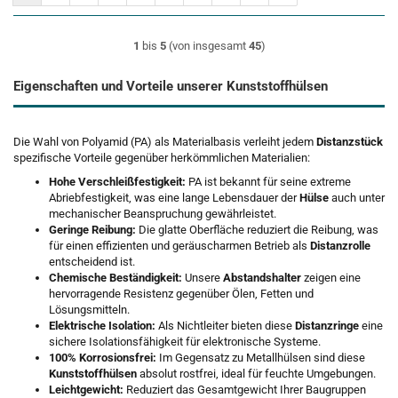
1
bis
5
(von insgesamt
45
)
Eigenschaften und Vorteile unserer Kunststoffhülsen
Die Wahl von Polyamid (PA) als Materialbasis verleiht jedem
Distanzstück
spezifische Vorteile gegenüber herkömmlichen Materialien:
Hohe Verschleißfestigkeit:
PA ist bekannt für seine extreme
Abriebfestigkeit, was eine lange Lebensdauer der
Hülse
auch unter
mechanischer Beanspruchung gewährleistet.
Geringe Reibung:
Die glatte Oberfläche reduziert die Reibung, was
für einen effizienten und geräuscharmen Betrieb als
Distanzrolle
entscheidend ist.
Chemische Beständigkeit:
Unsere
Abstandshalter
zeigen eine
hervorragende Resistenz gegenüber Ölen, Fetten und
Lösungsmitteln.
Elektrische Isolation:
Als Nichtleiter bieten diese
Distanzringe
eine
sichere Isolationsfähigkeit für elektronische Systeme.
100% Korrosionsfrei:
Im Gegensatz zu Metallhülsen sind diese
Kunststoffhülsen
absolut rostfrei, ideal für feuchte Umgebungen.
Leichtgewicht:
Reduziert das Gesamtgewicht Ihrer Baugruppen