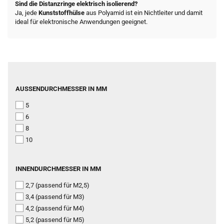
Sind die Distanzringe elektrisch isolierend?
Ja, jede
Kunststoffhülse
aus Polyamid ist ein Nichtleiter und damit
ideal für elektronische Anwendungen geeignet.
AUSSENDURCHMESSER
AUSSENDURCHMESSER IN MM
IN
5
MM
6
8
10
INNENDURCHMESSER
INNENDURCHMESSER IN MM
IN
2,7 (passend für M2,5)
MM
3,4 (passend für M3)
4,2 (passend für M4)
5,2 (passend für M5)