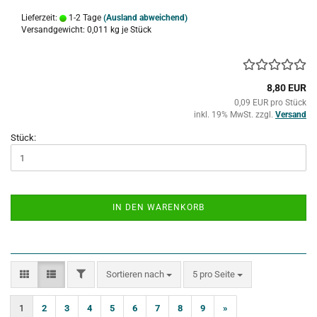
Lieferzeit:
1-2 Tage
(Ausland abweichend)
Versandgewicht:
0,011
kg je Stück
8,80 EUR
0,09 EUR pro Stück
inkl. 19% MwSt. zzgl.
Versand
Stück:
IN DEN WARENKORB
FILTER
Sortieren nach
pro Seite
Sortieren nach
5 pro Seite
1
2
3
4
5
6
7
8
9
»