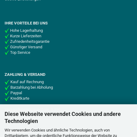
IHRE VORTEILE BEI UNS
Hohe Lagerhaltung
Kurze Lieferzeiten
Zufriedenheitsgarantie
Günstiger Versand
Top Service
ZAHLUNG & VERSAND
Kauf auf Rechnung
Barzahlung bei Abholung
Paypal
Kreditkarte
Versandkostenpauschale: 3,99€
Diese Webseite verwendet Cookies und andere
Technologien
Wir verwenden Cookies und ähnliche Technologien, auch von
SOCIAL MEDIA
Drittanbietern, um die ordentliche Funktionsweise der Website zu