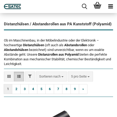
Distanzhülsen / Abstandsrollen aus PA Kunststoff (Polyamid)
Ob im Maschinenbau, in der Möbelindustrie oder der Elektronik –
hochwertige
Distanzhülsen
(oft auch als
Abstandsrollen
oder
Abstandshülsen
bezeichnet) sind unverzichtbar, wenn es um exakte
Abstände geht. Unsere
Distanzrollen aus Polyamid
bieten die perfekte
Kombination aus mechanischer Stabilität, chemischer Beständigkeit und
Leichtigkeit.
FILTER
Sortieren nach
pro Seite
Sortieren nach
5 pro Seite
1
2
3
4
5
6
7
8
9
»