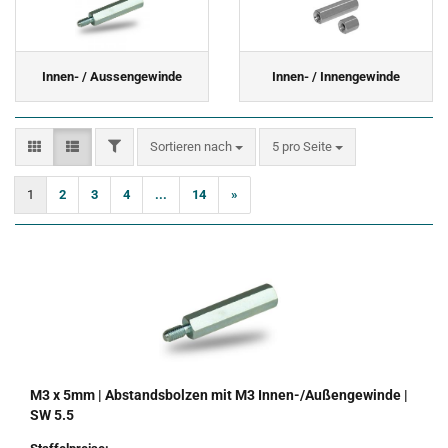
Innen- / Aussengewinde
Innen- / Innengewinde
FILTER
Sortieren nach
pro Seite
Sortieren nach
5 pro Seite
1
2
3
4
...
14
»
M3 x 5mm | Abstandsbolzen mit M3 Innen-/Außengewinde |
SW 5.5