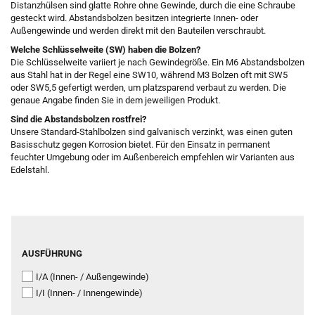
Distanzhülsen sind glatte Rohre ohne Gewinde, durch die eine Schraube
gesteckt wird. Abstandsbolzen besitzen integrierte Innen- oder
Außengewinde und werden direkt mit den Bauteilen verschraubt.
Welche Schlüsselweite (SW) haben die Bolzen?
Die Schlüsselweite variiert je nach Gewindegröße. Ein M6 Abstandsbolzen
aus Stahl hat in der Regel eine SW10, während M3 Bolzen oft mit SW5
oder SW5,5 gefertigt werden, um platzsparend verbaut zu werden. Die
genaue Angabe finden Sie in dem jeweiligen Produkt.
Sind die Abstandsbolzen rostfrei?
Unsere Standard-Stahlbolzen sind galvanisch verzinkt, was einen guten
Basisschutz gegen Korrosion bietet. Für den Einsatz in permanent
feuchter Umgebung oder im Außenbereich empfehlen wir Varianten aus
Edelstahl.
AUSFÜHRUNG
AUSFÜHRUNG
I/A (Innen- / Außengewinde)
I/I (Innen- / Innengewinde)