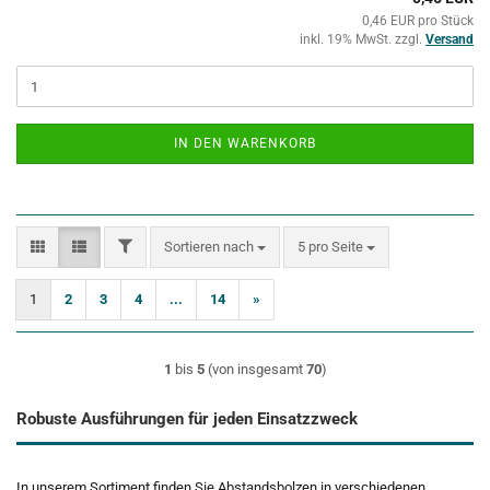
0,46 EUR pro Stück
inkl. 19% MwSt. zzgl.
Versand
IN DEN WARENKORB
FILTER
Sortieren nach
pro Seite
Sortieren nach
5 pro Seite
1
2
3
4
...
14
»
1
bis
5
(von insgesamt
70
)
Robuste Ausführungen für jeden Einsatzzweck
In unserem Sortiment finden Sie Abstandsbolzen in verschiedenen