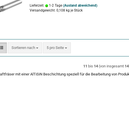
Lieferzeit:
1-2 Tage
(Ausland abweichend)
Versandgewicht:
0,108
kg je Stück
Sortieren nach
pro Seite
Sortieren nach
5 pro Seite
11
bis
14
(von insgesamt
14
tfräser mit einer AlTiSiN Beschichtung speziell für die Bearbeitung von Produ