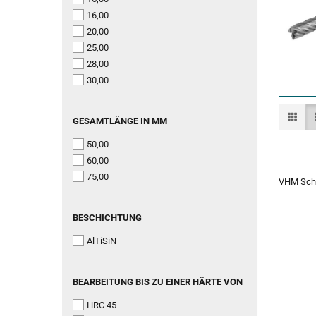
16,00
20,00
25,00
28,00
30,00
GESAMTLÄNGE
GESAMTLÄNGE IN MM
IN
50,00
MM
60,00
75,00
VHM Schaf
BESCHICHTUNG
BESCHICHTUNG
AlTiSiN
BEARBEITUNG
BEARBEITUNG BIS ZU EINER HÄRTE VON
BIS
HRC 45
ZU