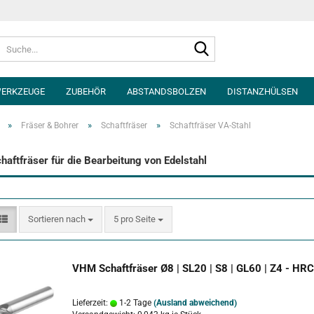
Suche...
ERKZEUGE
ZUBEHÖR
ABSTANDSBOLZEN
DISTANZHÜLSEN
»
»
»
Fräser & Bohrer
Schaftfräser
Schaftfräser VA-Stahl
aftfräser für die Bearbeitung von Edelstahl
Sortieren nach
pro Seite
Sortieren nach
5 pro Seite
VHM Schaftfräser Ø8 | SL20 | S8 | GL60 | Z4 - HR
Lieferzeit:
1-2 Tage
(Ausland abweichend)