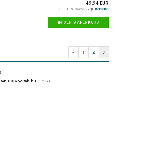
49,94 EUR
inkl. 19% MwSt. zzgl.
Versand
IN DEN WARENKORB
«
1
2
3
)
kten aus VA-Stahl bis HRC60.