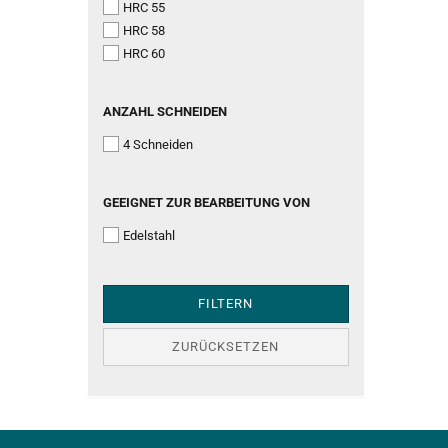
EINER
HRC 55
HÄRTE
HRC 58
VON
HRC 60
ANZAHL
ANZAHL SCHNEIDEN
SCHNEIDEN
4 Schneiden
GEEIGNET
GEEIGNET ZUR BEARBEITUNG VON
ZUR
Edelstahl
BEARBEITUNG
VON
FILTERN
ZURÜCKSETZEN