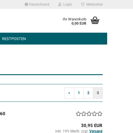
Deutschland
Login
Merkzettel
Ihr Warenkorb
0,00 EUR
RESTPOSTEN
«
1
2
3
C60
30,95 EUR
inkl. 19% MwSt. zzgl.
Versand