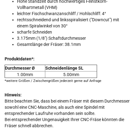
Hohe Standzeit durch hochwertiges Feinstkorn-
Vollhartmetall (VHM)
leichter Fischschwanzanschliff / Hohlschliff: 4°
rechtsschneidend und linksspiralisiert ("Downcut") mit
einem
Spiralwinkel von 30°
scharfe Schneiden
3.175mm (1/8") Schaftdurchmesser
Gesamtlänge der Fräser: 38.1mm
Produktdaten*:
Durchmesser Ø
Schneidenlänge SL
1.00mm
5.00mm
*weitere Größen / Zwischengrößen jederzeit gerne auf Anfrage
Hinweis:
Bitte beachten Sie, dass bei einem Fräser mit diesem Durchmesser
sowohl eine CNC-Maschine, als auch eine Spindel mit
entsprechender Laufruhe vorhanden sein sollte.
Bei entsprechender Ungenauigkeit Ihrer CNC-Fräse könnten die
Fräser schnell abbrechen.